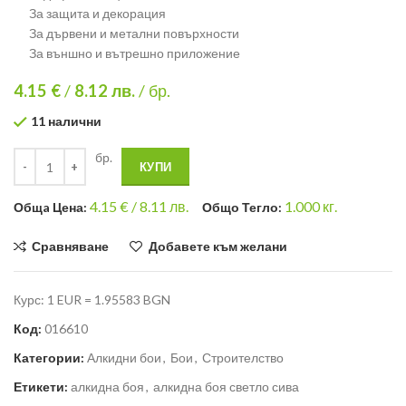
За защита и декорация
За дървени и метални повърхности
За външно и вътрешно приложение
4.15 €
/
8.12
лв.
/ бр.
11 налични
бр.
КУПИ
4.15
€ /
8.11 лв.
1.000
кг.
Общa Цена:
Общо Тегло:
Сравняване
Добавете към желани
Курс: 1 EUR = 1.95583 BGN
Код:
016610
Категории:
Алкидни бои
,
Бои
,
Строителство
Етикети:
алкидна боя
,
алкидна боя светло сива