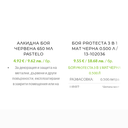
АЛКИДНА БОЯ
БОЯ PROTECTA 3 В 1
ЧЕРВЕНА 650 МЛ
МАТ ЧЕРНА 0.500 Л /
PASTELO
13-102036
4.92 €
/
9.62
лв.
/ бр.
9.55 €
/
18.68
лв.
/ бр.
За декорация и защита на
БОЯ PROTECTA 3 В 1 МАТ ЧЕРНА
метални, дървени и други
0.500 Л
повърхности, експлоатирани
РАЗФАСОВКА:
0.500 литра
в закрити помещения или на
ЦВЯТ:
Черен мат
открито.
ВИД:
За метал
Кадифен гланц За защита и
декорация За дървени и
метални повърхности За
външно и вътрешно
приложение