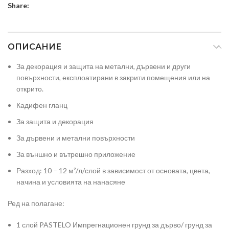
Share:
ОПИСАНИЕ
За декорация и защита на метални, дървени и други
повърхности, експлоатирани в закрити помещения или на
открито.
Кадифен гланц
За защита и декорация
За дървени и метални повърхности
За външно и вътрешно приложение
Разход: 10 – 12 м²/л/слой в зависимост от основата, цвета,
начина и условията на нанасяне
Ред на полагане:
1 слой PASTELO Импрегнационен грунд за дърво/ грунд за