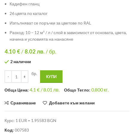
Кадифен гланц
26 цвята по каталог
Изпълняват се поръчки за цветове по RAL
Разход: 10 – 12 м² / л / слой в зависимост от основата, цвета,
начина и условията на нанасяне
4.10 €
/
8.02
лв.
/ бр.
2 налични
бр.
КУПИ
4.1
€ /
8.01 лв.
0.800
кг.
Общa Цена:
Общо Тегло:
Сравняване
Добавете към желани
Курс: 1 EUR = 1.95583 BGN
Код:
007583