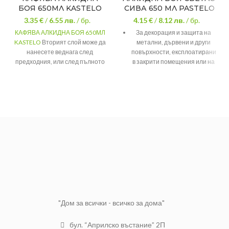
БОЯ 650МЛ KASTELO
СИВА 650 МЛ PASTELO
3.35 €
/
6.55
лв.
/ бр.
4.15 €
/
8.12
лв.
/ бр.
КАФЯВА АЛКИДНА БОЯ 650МЛ
За декорация и защита на
KASTELO
Вторият слой може да
метални, дървени и други
нанесете веднага след
повърхности, експлоатирани
предходния, или след пълното
в закрити помещения или на
му изсъхване след 24 часа.
открито.
Покривност
10 – 12 м²/л
Кадифен гланц За защита и
декорация За дървени и
Изсъхване на
2-4 часа
допир
метални повърхности За
външно и вътрешно
Опаковка
650 мл
приложение
Цвят
Кафява
"Дом за всички - всичко за дома"
бул. “Априлско въстание” 2П