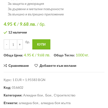
За защита и декорация
За дървени и метални повърхности
За външно и вътрешно приложение
4.95 €
/
9.68
лв.
/ бр.
12 налични
бр.
КУПИ
4.95
€ /
9.68 лв.
1000
кг.
Общa Цена:
Общо Тегло:
Сравняване
Добавете към желани
Курс: 1 EUR = 1.95583 BGN
Код:
016602
Категории:
Алкидни бои
,
Бои
,
Строителство
Етикети:
алкидна боя
,
алкидна боя жълта