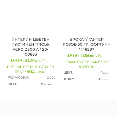
ИНТЕРИН ЦВЕТЕН
БРОКАТ/ ГЛИТЕР
ПУСТИНЕН ПЯСЪК
РОЗОВ 50 ГР. ФОРТУНА
ЛЕКО 2.500 Л / 20-
/ 146287
100863
5.91 €
/
11.56
лв.
/ бр.
15.95 €
/
31.20
лв.
/ бр.
БРОКАТ/ ГЛИТЕР РОЗОВ 50 ГР.
ИНТЕРИН ЦВЕТЕН ПУСТИНЕН
ФОРТУНА
ПЯСЪК ЛЕКО 2.500 Л
ЦВЯТ:
Розов
РАЗФАСОВКА:
2.500 литра
ЕФЕКТ:
Брокат
ЦВЯТ:
Пустинен пясък
Интериорни/
ВИД БОЯ:
Екстериорни/
НАНАСЯНЕ:
Четка,валяк,пистолет
Мазилки