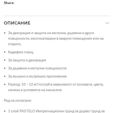
Share:
ОПИСАНИЕ
За декорация и защита на метални, дървени и други
повърхности, експлоатирани в закрити помещения или на
открито.
Кадифен гланц
За защита и декорация
За дървени и метални повърхности
За външно и вътрешно приложение
Разход: 10 – 12 м²/л/слой в зависимост от основата, цвета,
начина и условията на нанасяне
Ред на полагане:
1 слой PASTELO Импрегнационен грунд за дърво/ грунд за