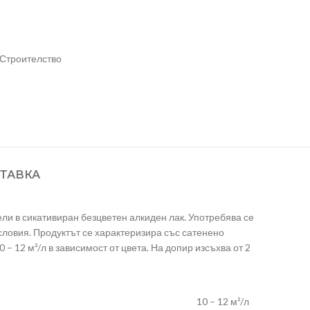
Строителство
ТАВКА
и в сикативиран безцветен алкиден лак. Употребява се
ловия. Продуктът се характеризира със сатенено
– 12 м²/л в зависимост от цвета. На допир изсъхва от 2
10 – 12 м²/л