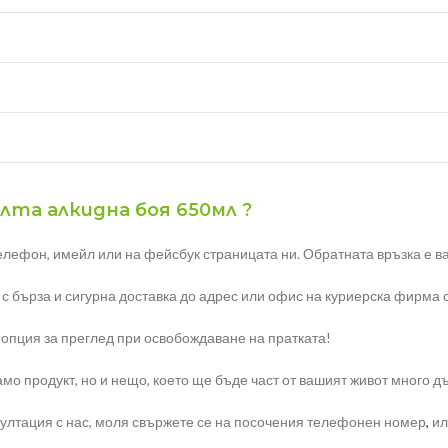
ълта алкидна боя 650мл ?
елефон, имейл или на фейсбук страницата ни. Обратната връзка е ва
с бърза и сигурна доставка до адрес или офис на куриерска фирма 
 опция за преглед при освобождаване на пратката!
мо продукт, но и нещо, което ще бъде част от вашият живот много д
ултация с нас, моля свържете се на посочения телефонен номер
,
ил