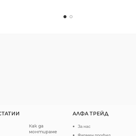
Синя
ЕФЕКТ:
ЗНАЧЕНИЕ:
Метал/дърво
Инте
ВИД БОЯ:
Ексте
СТАТИИ
АЛФА ТРЕЙД
Как да
За нас
монтираме
Фирмен профил