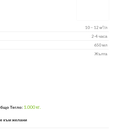
10 – 12 м²/л
2-4 часа
650 мл
Жълта
1.000
кг.
бщо Тегло:
е към желани