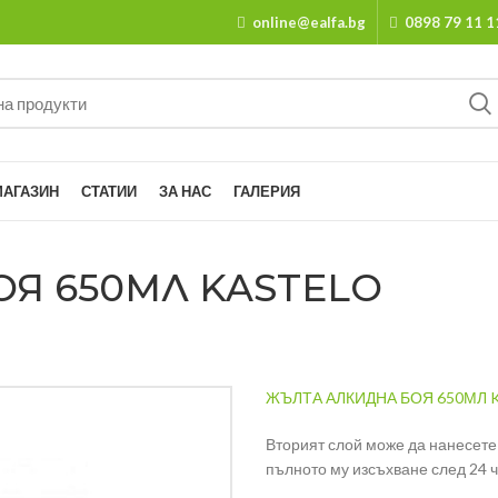
online@ealfa.bg
0898 79 11 1
МАГАЗИН
СТАТИИ
ЗА НАС
ГАЛЕРИЯ
Я 650МЛ KASTELO
ЖЪЛТА АЛКИДНА БОЯ 650МЛ 
Вторият слой може да нанесете
пълното му изсъхване след 24 ч