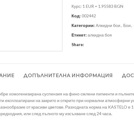
Курс: 1 EUR = 1.95583 BGN
Код:
002442
Категории:
Алкидни бои
,
Бои
,
Етикет:
алкидна боя
Share:
АНИЕ
ДОПЪЛНИТЕЛНА ИНФОРМАЦИЯ
ДОС
ре хомогенизирана суспензия на фино смлени пигменти и пълнител
ти експлоатирани на закрито и открито при нормални атмосферни ус
разнообразие от красиви цветове. Разходната норма на KASTELO е 10 
предходния, или след пълното му изсъхване след 24 часа.