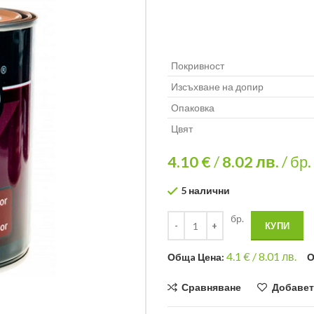
Покривност
Изсъхване на допир
Опаковка
Цвят
4.10 €
/
8.02
лв.
/ бр.
5 налични
бр.
КУПИ
4.1
€ /
8.01 лв.
Общa Цена:
О
Сравняване
Добавет