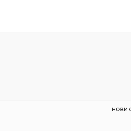
ЦВЯТ:
Оранжев
ЦВЯТ:
ВИД:
За дърво/метал
ПРЕДНА
НОВИ 