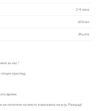
2-4 часа
650 мл
Жълта
жна за нас !
с опция преглед.
ълго време.
и ни посетете на място в магазина ни в гр. Разград!