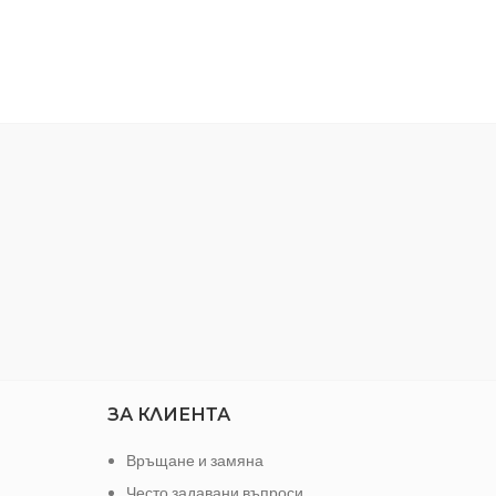
Брокат
ЦВЯТ
Кадифен гланц За защита и
риорни /
НАНА
декорация За дървени и метални
риорни /
повърхности За външно и вътрешно
Мазилки
приложение
ЗА КЛИЕНТА
Връщане и замяна
Често задавани въпроси