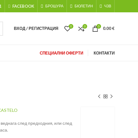
1
FACEBOOK
БРОШУРА
БЮЛЕТИН
ЧЗВ
0
0
0
ВХОД / РЕГИСТРАЦИЯ
0.00
€
СПЕЦИАЛНИ ОФЕРТИ
КОНТАКТИ
KASTELO
 веднага след предходния, или след
аса.