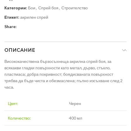
Категории:
Бои
,
Спрей боя
,
Строителство
Етикет:
акрилен спрей
Share:
ОПИСАНИЕ
Висококачествена бързосъхнеща акрилна спрей боя, за
всякакви гладки повърхности като метал, дърво, стъкло,
пластмаса; добра покривност; боядисваната повърхност
трябва да бъде чиста и обезмаслена; пълно изсъхване след 2
часа.
Цвят:
Черен
Количество:
400 мл