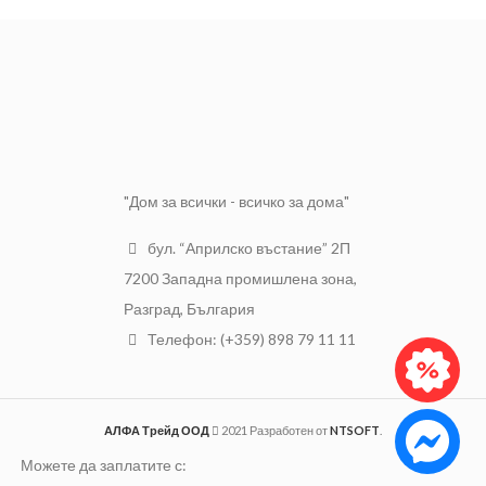
радиатори за парно, мебели и
стъкло, пластмаса и др.
декоративни довършителни
Оранжево-
Цвят:
работи. Намира приложение на
червен
открито и закрито, като изсъхва
Количество:
400 мл
на пипане за 15 минути, а за
Тип:
Бързосъхнещ
пълното изсъхване са нужни до
45 минути. Боята с универсално
приложение HAPPY COLOR
SARATOGA се предлага във
флакон от 0.4 литра.
"Дом за всички - всичко за дома"
бул. “Априлско въстание” 2П
7200 Западна промишлена зона,
Разград, България
Телефон: (+359) 898 79 11 11
АЛФА Трейд ООД
2021 Разработен от
NTSOFT
.
Можете да заплатите с: