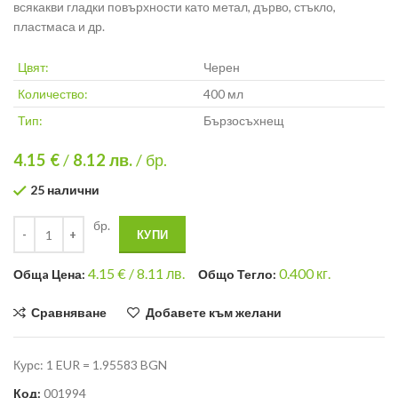
всякакви гладки повърхности като метал, дърво, стъкло,
пластмаса и др.
Цвят:
Черен
Количество:
400 мл
Тип:
Бързосъхнещ
4.15 €
/
8.12
лв.
/ бр.
25 налични
бр.
КУПИ
4.15
€ /
8.11 лв.
0.400
кг.
Общa Цена:
Общо Тегло:
Сравняване
Добавете към желани
Курс: 1 EUR = 1.95583 BGN
Код:
001994