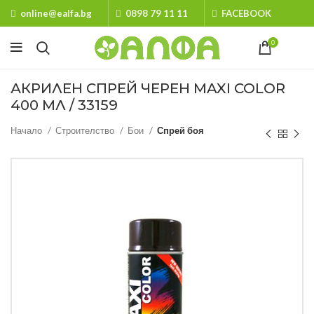
online@ealfa.bg
0898 79 11 11
FACEBOOK
0
АКРИЛЕН СПРЕЙ ЧЕРЕН MAXI COLOR
400 МЛ / 33159
Начало
Строителство
Бои
Спрей боя