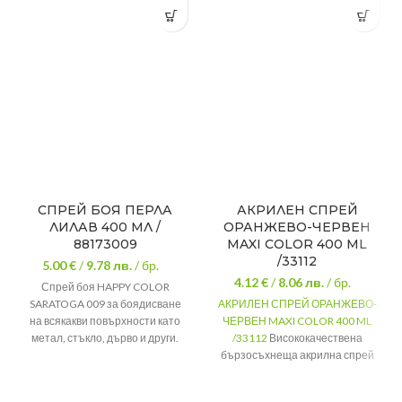
СПРЕЙ БОЯ ПЕРЛА
АКРИЛЕН СПРЕЙ
ЛИЛАВ 400 МЛ /
ОРАНЖЕВО-ЧЕРВЕН
88173009
MAXI COLOR 400 ML
/33112
5.00 €
/
9.78
лв.
/ бр.
4.12 €
/
8.06
лв.
/ бр.
Спрей боя HAPPY COLOR
SARATOGA 009 за боядисване
АКРИЛЕН СПРЕЙ ОРАНЖЕВО-
на всякакви повърхности като
ЧЕРВЕН MAXI COLOR 400 ML
метал, стъкло, дърво и други.
/33112
Висококачествена
Универсалната боя е
бързосъхнеща акрилна спрей
подходяща за боядисване на
боя, за всякакви гладки
автомобилни джанти,
повърхности като метал, дърво,