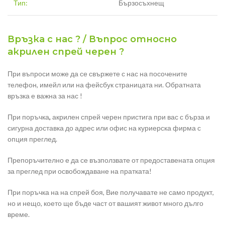
Тип:
Бързосъхнещ
Връзка с нас ? / Въпрос относно
акрилен спрей черен ?
При въпроси може да се свържете с нас на посочените
телефон, имейл или на фейсбук страницата ни. Обратната
връзка е важна за нас !
При поръчка
,
акрилен спрей черен пристига при вас с бърза и
сигурна доставка до адрес или офис на куриерска фирма с
опция преглед.
Препоръчително е да се възползвате от предоставената опция
за преглед при освобождаване на пратката!
При поръчка на на спрей боя, Вие получавате не само продукт,
но и нещо, което ще бъде част от вашият живот много дълго
време.