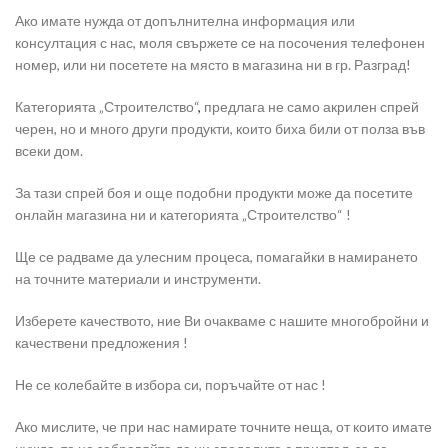
Ако имате нужда от допълнителна информация или
консултация с нас, моля свържете се на посочения телефонен
номер, или ни посетете на място в магазина ни в гр. Разград!
Категорията „Строителство“
,
предлага не само акрилен спрей
черен, но и много други продукти, които биха били от полза във
всеки дом.
За тази спрей боя и още подобни продукти може да посетите
онлайн магазина ни и категорията „Строителство“ !
Ще се радваме да улесним процеса, помагайки в намирането
на точните материали и инструменти.
Изберете качеството, ние Ви очакваме с нашите многобройни и
качествени предложения !
Не се колебайте в избора си, поръчайте от нас !
Ако мислите, че при нас намирате точните неща, от които имате