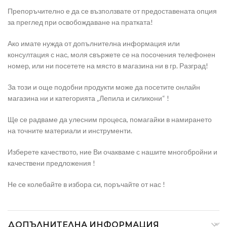
Препоръчително е да се възползвате от предоставената опция
за преглед при освобождаване на пратката!
Ако имате нужда от допълнителна информация или
консултация с нас, моля свържете се на посочения телефонен
номер, или ни посетете на място в магазина ни в гр. Разград!
За този и още подобни продукти може да посетите онлайн
магазина ни и категорията „Лепила и силикони“ !
Ще се радваме да улесним процеса, помагайки в намирането
на точните материали и инструменти.
Изберете качеството, ние Ви очакваме с нашите многобройни и
качествени предложения !
Не се колебайте в избора си, поръчайте от нас !
ДОПЪЛНИТЕЛНА ИНФОРМАЦИЯ