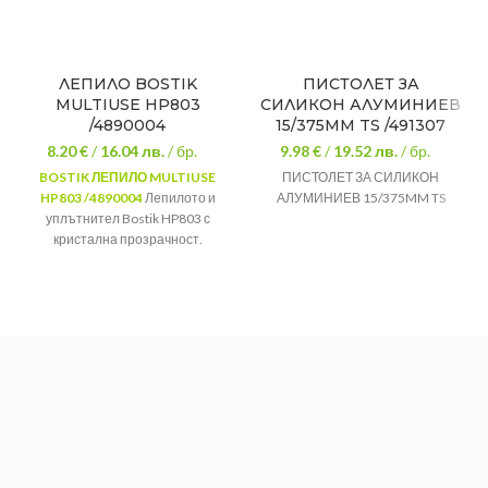
ЛЕПИЛО BOSTIK
ПИСТОЛЕТ ЗА
MULTIUSE HP803
СИЛИКОН АЛУМИНИЕВ
/4890004
15/375MM TS /491307
8.20 €
/
16.04
лв.
/ бр.
9.98 €
/
19.52
лв.
/ бр.
BOSTIK ЛЕПИЛО MULTIUSE
ПИСТОЛЕТ ЗА СИЛИКОН
HP803 /4890004
Лепилото и
АЛУМИНИЕВ 15/375MM TS
уплътнител Bostik HP803 с
кристална прозрачност.
Отличава се като трайно
гъвкаво прозрачно хибридно
лепило с висока сила на
залепване за употреба на
закрито.
Марка:
Bostik
Вид:
Лепило
Предназначение:
Мултифункционално