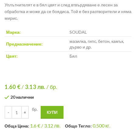
Уплътнителят е в бял цвят и след втвърдяване е лесен за
обработка и може да се боядиса. Той е без разтворители и няма
мирис.
Марка:
SOUDAL
мазилка, гипс, бетон, камък,
Предназначение:
дърво и др.
Цвят:
Бял
1.60 €
/
3.13
лв.
/ бр.
20 налични
бр.
КУПИ
1.6
€ /
3.12 лв.
0.500
кг.
Общa Цена:
Общо Тегло: