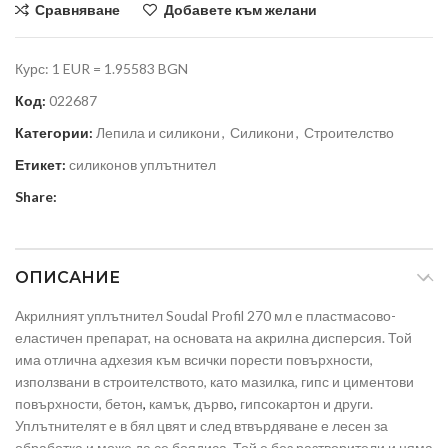
Сравняване
Добавете към желани
Курс: 1 EUR = 1.95583 BGN
Код:
022687
Категории:
Лепила и силикони
,
Силикони
,
Строителство
Етикет:
силиконов уплътнител
Share:
ОПИСАНИЕ
Акрилният уплътнител Soudal Profil 270 мл е пластмасово-
еластичен препарат, на основата на акрилна дисперсия. Той
има отлична адхезия към всички порести повърхности,
използвани в строителството, като мазилка, гипс и циментови
повърхности, бетон
,
камък, дърво
,
гипсокартон и други.
Уплътнителят е в бял цвят и след втвърдяване е лесен за
обработка и може да се боядиса. Той е без разтворители и няма