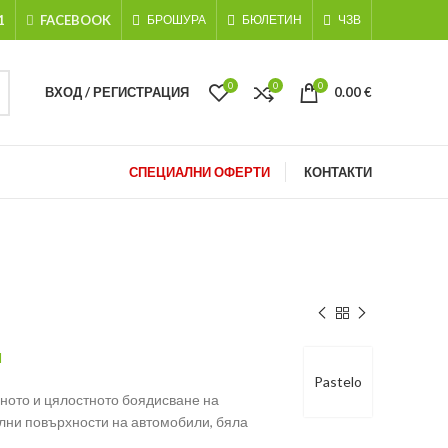
1
FACEBOOK
БРОШУРА
БЮЛЕТИН
ЧЗВ
0
0
0
ВХОД / РЕГИСТРАЦИЯ
0.00
€
СПЕЦИАЛНИ ОФЕРТИ
КОНТАКТИ
Л
Pastelo
ното и цялостното боядисване на
лни повърхности на автомобили, бяла