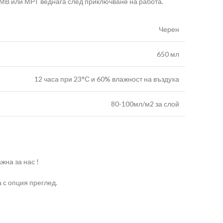
АМВ или МРТ веднага след приключване на работа.
Черен
650 мл
12 часа при 23°С и 60% влажност на въздуха
80-100мл/м2 за слой
жна за нас !
 с опция преглед.