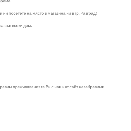
време.
и посетете на място в магазина ни в гр. Разград!
а във всеки дом.
направим преживяванията Ви с нашият сайт незабравими.