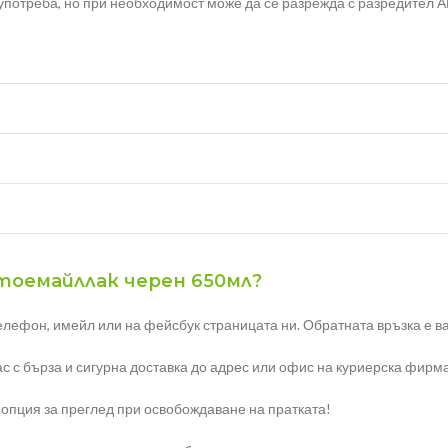
 употреба, но при необходимост може да се разрежда с разредител 
втоемайллак черен 650мл?
елефон, имейл или на фейсбук страницата ни. Обратната връзка е ва
с с бърза и сигурна доставка до адрес или офис на куриерска фирма
 опция за преглед при освобождаване на пратката!