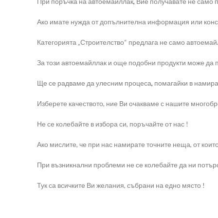
При поръчка на автоемайллак
,
Вие получавате не само п
Ако имате нужда от допълнителна информация или консул
Категорията „Строителство“ предлага не само автоемайлл
За този автоемайллак и още подобни продукти може да п
Ще се радваме да улесним процеса
,
помагайки в намира
Изберете качеството, ние Ви очакваме с нашите многоб
Не се колебайте в избора си, поръчайте от нас !
Ако мислите, че при нас намирате точните неща, от коит
При възникнални проблеми не се колебайте да ни потърс
Тук са всичките Ви желания, събрани на едно място !