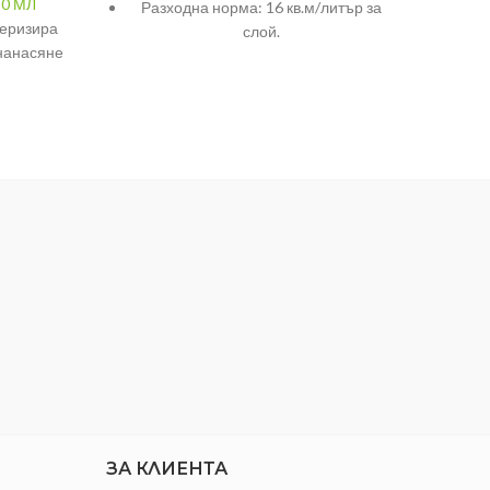
0 МЛ
АЛК
Разходна норма: 16 кв.м/литър за
теризира
слой.
 нанасяне
РАЗФ
ет и
ЦВЯТ
етове.
ПРЕД
– 12 м²/л
2-4 часа
650 мл
Бежов
ЗА КЛИЕНТА