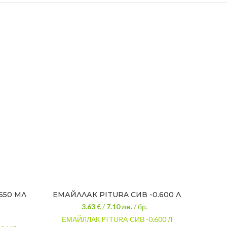
650 МЛ
ЕМАЙЛЛАК PITURA СИВ -0.600 Л
АЛК
704
3.63 €
/
7.10
лв.
/ бр.
ЕМАЙЛЛАК PITURA СИВ -0.600 Л