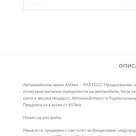
ОПИС
Автоемайллак черен 650мл – PASTELO. Предназначен за
почистени метални повърхности на автомобили, бяла тех
както и висока твърдост. Автоемайллакът е бързосъхнещ
Предлага се в кутия от 650мл.
Начин на употреба:
Нанася се предимно с пистолет за боядисване след пре