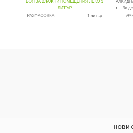
БОЯ ЗА ВЛАЖНИ ПОМЕЩЕНИЯ ЛЕКО 1
АЛКИДНА
ЛИТЪР
За д
дър
РАЗФАСОВКА:
1 литър
закр
ЦВЯТ:
Бял
НАНАСЯНЕ:
Четка,валяк,пистолет
Изпъл
Ра
за
нач
НОВИ 