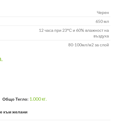
Черен
650 мл
12 часа при 23°С и 60% влажност на
въздуха
80-100мл/м2 за слой
р.
1.000
кг.
Общо Тегло:
е към желани