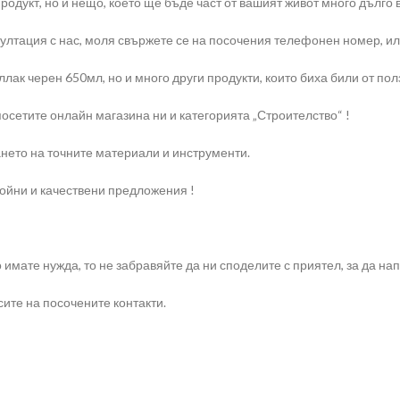
родукт, но и нещо, което ще бъде част от вашият живот много дълго 
тация с нас, моля свържете се на посочения телефонен номер, или н
ак черен 650мл, но и много други продукти, които биха били от полз
осетите онлайн магазина ни и категорията „Строителство“ !
нето на точните материали и инструменти.
ройни и качествени предложения !
о имате нужда, то не забравяйте да ни споделите с приятел, за да 
ите на посочените контакти.