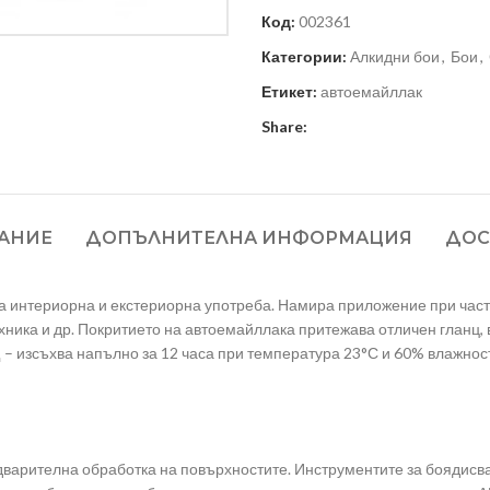
Код:
002361
Категории:
Алкидни бои
,
Бои
,
Етикет:
автоемайллак
Share:
АНИЕ
ДОПЪЛНИТЕЛНА ИНФОРМАЦИЯ
ДОС
 интериорна и екстериорна употреба. Намира приложение при част
ника и др. Покритието на автоемайллака притежава отличен гланц, 
 – изсъхва напълно за 12 часа при температура 23°С и 60% влажност
дварителна обработка на повърхностите. Инструментите за боядисва