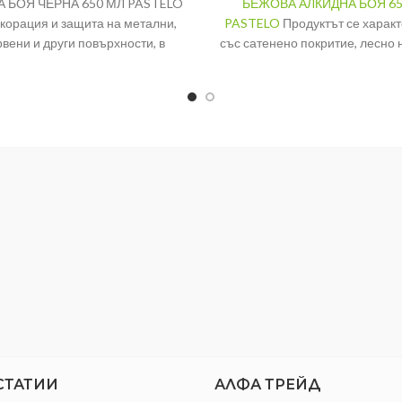
 БОЯ ЧЕРНА 650 МЛ PASTELO
БЕЖОВА АЛКИДНА БОЯ 65
екорация и защита на метални,
PASTELO
Продуктът се харак
вени и други повърхности, в
със сатенено покритие, лесно
ити помещения или на открито
с четка, валяк или пистол
разнообразие от красиви цв
Кадифен гланц
Покривност
10 
26 цвята по каталог
Изсъхване на
няват се поръчки за цветове по
допир
RAL
Опаковка
зход: 10 – 12 м² / л / слой в
Цвят
висимост от основата, цвета,
ина и условията на нанасяне
СТАТИИ
АЛФА ТРЕЙД