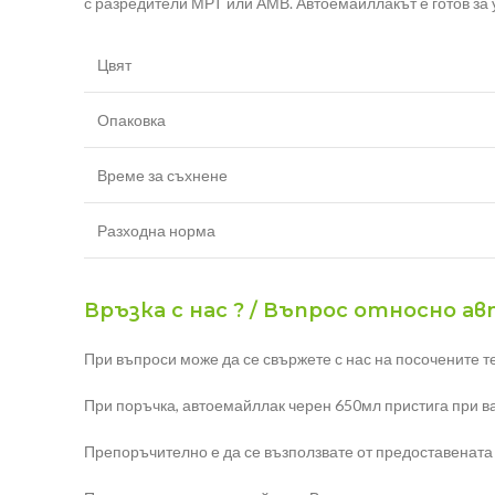
с разредители МРТ или АМВ. Автоемайллакът е готов за
Цвят
Опаковка
Време за съхнене
Разходна норма
Връзка с нас ? / Въпрос относно а
При въпроси може да се свържете с нас на посочените т
При поръчка, автоемайллак черен 650мл пристига при ва
Препоръчително е да се възползвате от предоставената