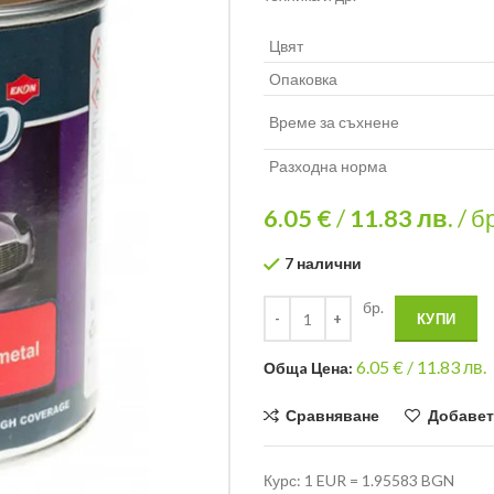
Цвят
Опаковка
Време за съхнене
Разходна норма
6.05 €
/
11.83
лв.
/ б
7 налични
бр.
КУПИ
6.05
€ /
11.83 лв.
Общa Цена:
Сравняване
Добавет
Курс: 1 EUR = 1.95583 BGN