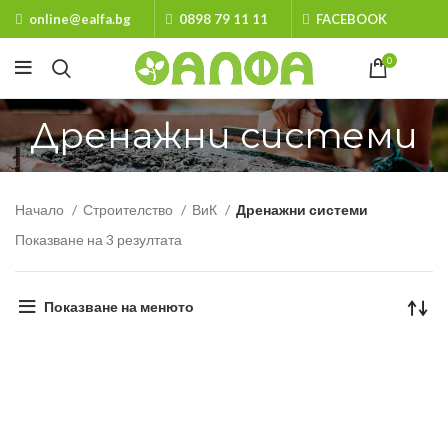
online@ealfa.bg
0898 79 11 11
FACEBOOK
0
Дренажни системи
Начало
Строителство
ВиК
Дренажни системи
Показване на 3 резултата
Показване на менюто