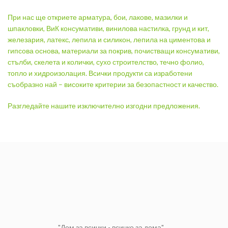
При нас ще откриете арматура, бои, лакове, мазилки и
шпакловки, ВиК консумативи, винилова настилка, грунд и кит,
железария, латекс, лепила и силикон, лепила на циментова и
гипсова основа, материали за покрив, почистващи консумативи,
стълби, скелета и колички, сухо строителство, течно фолио,
топло и хидроизолация. Всички продукти са изработени
съобразно най – високите критерии за безопастност и качество.
Разгледайте нашите изключително изгодни предложения.
"Дом за всички - всичко за дома"