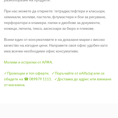
При нас можете да откриете: тетрадки,тефтери и класьори,
химикали, моливи, пастели, флумастери и бои за рисуване,
перфоратори и кламери, папки и джобове за документи,
ножици, лепила, тиксо, аксесоари за бюро и пликове.
Всеки един от консумативите е на доказани марки с високо
качество на изгодни цени. Направете своя офис удобен като
има всички необходими офис консумативи.
Моливи и острилки от АЛФА.
✓Промоции и топ оферти.
✓Поръчайте от eAlfa.bg или се
обадете на ☎ 089879 1111.
✓Доставка до адрес или вземане
от магазина.