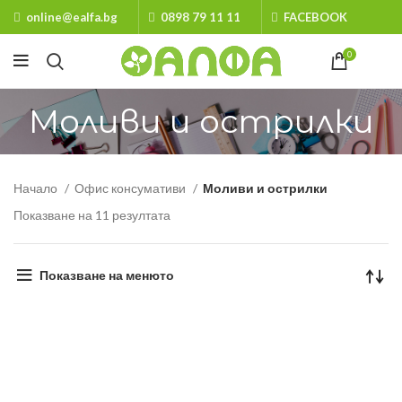
online@ealfa.bg
0898 79 11 11
FACEBOOK
0
Моливи и острилки
Начало
Офис консумативи
Моливи и острилки
Показване на 11 резултата
Показване на менюто