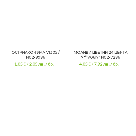
ОСТРИЛКО-ГУМА V1305 /
МОЛИВИ ЦВЕТНИ 24 ЦВЯТА
И02-8986
7″“ V0617″ И02-7286
1.05 €
/
2.05
лв.
/ бр.
4.05 €
/
7.92
лв.
/ бр.