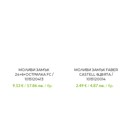
МОЛИВИ ЗАМЪК
МОЛИВИ ЗАМЪК FABER
24+6+ОСТРИЛКА FC /
CASTELL 6ЦВЯТА /
1015120413
1015120014
9.13 €
/
17.86
лв.
/ бр.
2.49 €
/
4.87
лв.
/ бр.