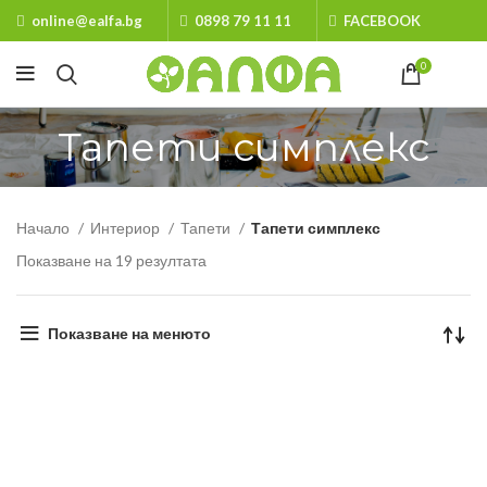
online@ealfa.bg
0898 79 11 11
FACEBOOK
0
Тапети симплекс
Начало
Интериор
Тапети
Тапети симплекс
Показване на 19 резултата
Показване на менюто