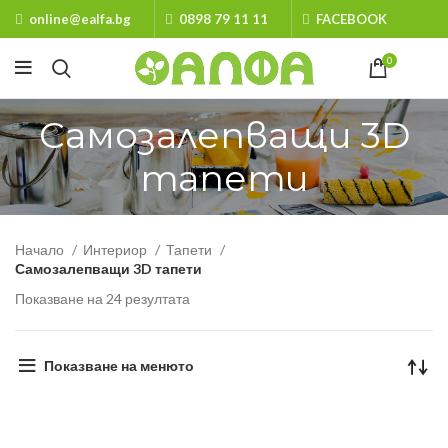
online@ealfa.bg
0898 79 11 11
FACEBOOK
0
Самозалепващи 3D
тапети
Начало
Интериор
Тапети
Самозалепващи 3D тапети
Показване на 24 резултата
Показване на менюто