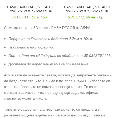
САМОЗАЛЕПВАЩ 3D ТАПЕТ,
САМОЗАЛЕПВАЩ 3D ТАПЕТ
770 Х 700 Х 7,7 ММ / СТ16
770 Х 700 Х 7,7 ММ / СТ18
5.91 €
/
11.56
лв.
/ бр.
5.91 €
/
11.56
лв.
/ бр.
Самозалепващи 3D тапети EMSA DECOR от АЛФА.
Перфектно Качество и дебелина 7,7мм и 10мм.
Промоции и топ оферти.
Поръчайте от eAlfa.bg или се обадете на ☎ 0898791111.
Доставка до адрес или вземане от магазина.
Ако искате да освежите стаята, можете да запретнете ръкави и
да боядисате стените. Но има и по-лесен начин – изберете си
от разнообразните ни самозалепващи тапети. Те са с лесен
монтаж и са изключително подходящи за дома, офиса,
спалнята, кухнята и хола.
Тапетите са достъпна алтернатива, която се предлага в
различни модели и дебелини, за всеки джоб и вкус. Това ви