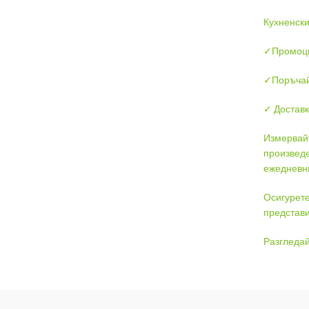
Кухненски
✓Промоци
✓Поръчайт
✓ Доставк
Измервайт
произведе
ежедневни
Осигурете
представи
Разгледай