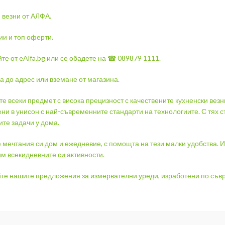
 везни от АЛФА.
и и топ оферти.
е от eAlfa.bg или се обадете на ☎ 089879 1111.
а до адрес или вземане от магазина.
е всеки предмет с висока прецизност с качествените кухненски везн
ни в унисон с най-съвременните стандарти на технологиите. С тях 
те задачи у дома.
 мечтания си дом и ежедневие, с помощта на тези малки удобства. И
м всекидневните си активности.
те нашите предложения за измервателни уреди, изработени по съвр