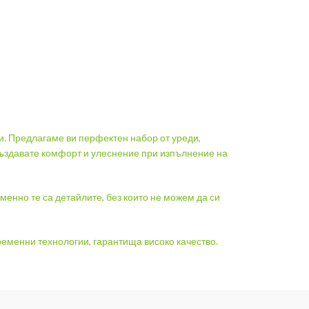
и. Предлагаме ви перфектен набор от уреди,
създавате комфорт и улеснение при изпълнение на
менно те са детайлите, без които не можем да си
еменни технологии, гарантища високо качество.