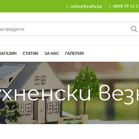
online@ealfa.bg
0898 79 11 1
МАГАЗИН
СТАТИИ
ЗА НАС
ГАЛЕРИЯ
ухненски вез