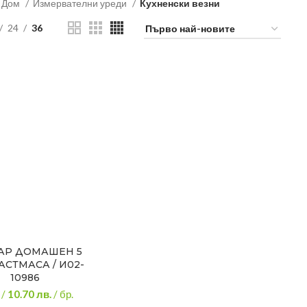
Дом
Измервателни уреди
Кухненски везни
24
36
АР ДОМАШЕН 5
ЛАСТМАСА / И02-
10986
/
10.70
лв.
/ бр.