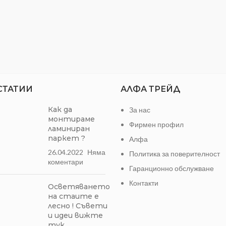
СТАТИИ
АЛФА ТРЕЙД
Как да
За нас
монтираме
Фирмен профил
ламиниран
паркет ?
Алфа
26.04.2022
Няма
Политика за поверителност
коментари
Гаранционно обслужване
Контакти
Осветяването
на стаите е
лесно ! Съвети
и идеи вижте
тук