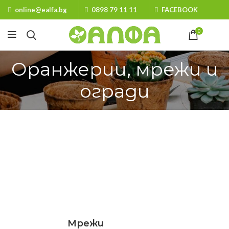
online@ealfa.bg
0898 79 11 11
FACEBOOK
0
Оранжерии, мрежи и
огради
Мрежи