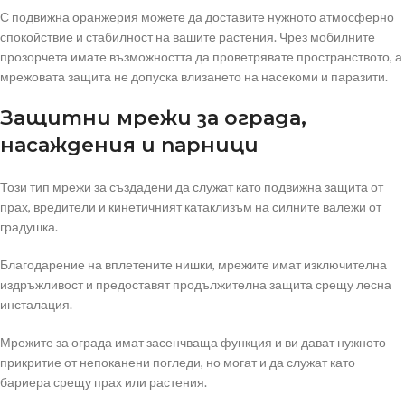
С подвижна оранжерия можете да доставите нужното атмосферно
спокойствие и стабилност на вашите растения. Чрез мобилните
прозорчета имате възможността да проветрявате пространството, а
мрежовата защита не допуска влизането на насекоми и паразити.
Защитни мрежи за ограда,
насаждения и парници
Този тип мрежи за създадени да служат като подвижна защита от
прах, вредители и кинетичният катаклизъм на силните валежи от
градушка.
Благодарение на вплетените нишки, мрежите имат изключителна
издръжливост и предоставят продължителна защита срещу лесна
инсталация.
Мрежите за ограда имат засенчваща функция и ви дават нужното
прикритие от непоканени погледи, но могат и да служат като
бариера срещу прах или растения.