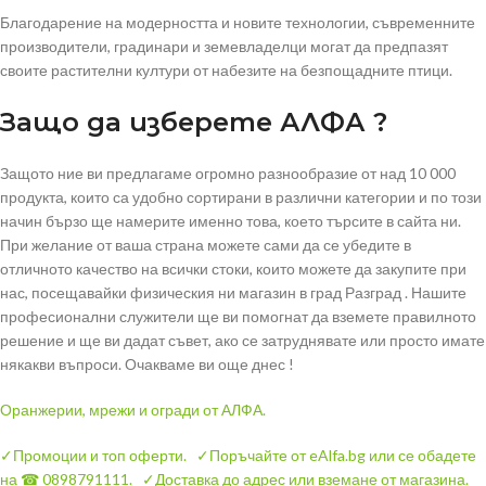
Благодарение на модерността и новите технологии, съвременните
производители, градинари и земевладелци могат да предпазят
своите растителни култури от набезите на безпощадните птици.
Защо да изберете АЛФА ?
Защото ние ви предлагаме огромно разнообразие от над 10 000
продукта, които са удобно сортирани в различни категории и по този
начин бързо ще намерите именно това, което търсите в сайта ни.
При желание от ваша страна можете сами да се убедите в
отличното качество на всички стоки, които можете да закупите при
нас, посещавайки физическия ни магазин в град Разград . Нашите
професионални служители ще ви помогнат да вземете правилното
решение и ще ви дадат съвет, ако се затруднявате или просто имате
някакви въпроси. Очакваме ви още днес !
Оранжерии, мрежи и огради
от АЛФА.
✓Промоции и топ оферти.
✓Поръчайте от eAlfa.bg или се обадете
на ☎ 0898791111.
✓Доставка до адрес или вземане от магазина.