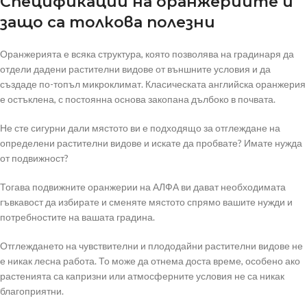
Спецификации на оранжериите и
защо са толкова полезни
Оранжерията е всяка структура, която позволява на градинаря да
отдели дадени растителни видове от външните условия и да
създаде по-топъл микроклимат. Класическата английска оранжерия
е остъклена, с постоянна основа закопана дълбоко в почвата.
Не сте сигурни дали мястото ви е подходящо за отглеждане на
определени растителни видове и искате да пробвате? Имате нужда
от подвижност?
Тогава подвижните оранжерии на АЛФА ви дават необходимата
гъвкавост да избирате и сменяте мястото спрямо вашите нужди и
потребностите на вашата градина.
Отглеждането на чувствителни и плододайни растителни видове не
е никак лесна работа. То може да отнема доста време, особено ако
растенията са капризни или атмосферните условия не са никак
благоприятни.