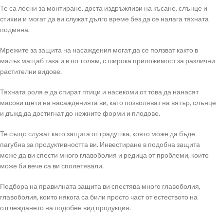
Те са лесни за монтиране, доста издръжливи на късане, слънце и
стихии и могат да ви служат дълго време без да се налага тяхната
подмяна.
Мрежите за защита на насаждения могат да се ползват както в
малък мащаб така и в по-голям, с широка приложимост за различни
растителни видове.
Тяхната роля е да спират птици и насекоми от това да нанасят
масови щети на насажденията ви, като позволяват на вятър, слънце
и дъжд да достигнат до нежните форми и плодове.
Те също служат като защита от градушка, която може да бъде
пагубна за продуктивността ви. Инвестиране в подобна защита
може да ви спести много главоболия и редица от проблеми, които
може би вече са ви сполетявали.
Подбора на правилната защита ви спестява много главоболия,
главоболия, които някога са били просто част от естеството на
отглеждането на подобен вид продукция.