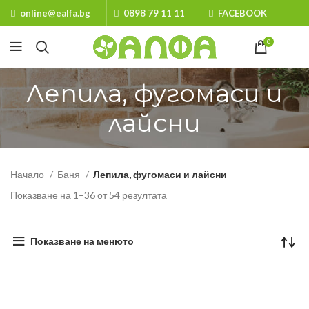
online@ealfa.bg
0898 79 11 11
FACEBOOK
0
Лепила, фугомаси и
лайсни
Начало
Баня
Лепила, фугомаси и лайсни
Показване на 1–36 от 54 резултата
Показване на менюто