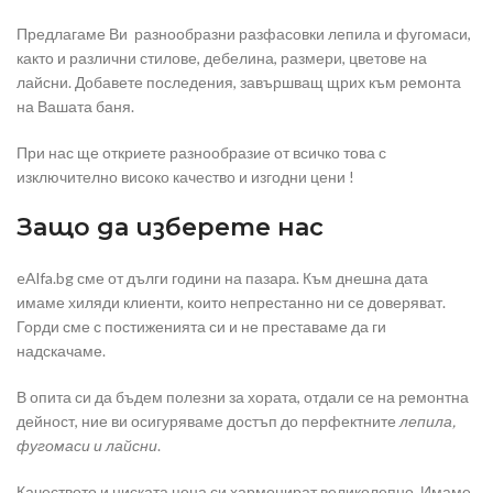
Предлагаме Ви разнообразни разфасовки лепила и фугомаси,
както и различни стилове, дебелина, размери, цветове на
лайсни. Добавете последения, завършващ щрих към ремонта
на Вашата баня.
При нас ще откриете разнообразие от всичко това с
изключително високо качество и изгодни цени !
Защо да изберете нас
eAlfa.bg сме от дълги години на пазара. Към днешна дата
имаме хиляди клиенти, които непрестанно ни се доверяват.
Горди сме с постиженията си и не преставаме да ги
надскачаме.
В опита си да бъдем полезни за хората, отдали се на ремонтна
дейност, ние ви осигуряваме достъп до перфектните
лепила,
фугомаси и лайсни
.
Качеството и ниската цена си хармонират великолепно. Имаме