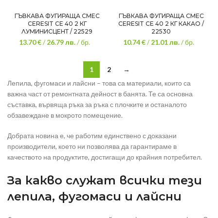
ГЪВКАВА ФУГИРАЩА СМЕС
ГЪВКАВА ФУГИРАЩА СМЕС
CERESIT CE 40 2 КГ
CERESIT CE 40 2 КГ КАКАО /
ЛУМИНИСЦЕНТ / 22529
22530
13.70 €
/
26.79
лв.
/ бр.
10.74 €
/
21.01
лв.
/ бр.
1
2
→
Лепила, фугомаси и лайсни – това са материали, които са
важна част от ремонтната дейност в банята. Те са основна
съставка, вървяща ръка за ръка с плочките и останалото
обзавеждане в мокрото помещение.
Добрата новина е, че работим единствено с доказани
производители, което ни позволява да гарантираме в
качеството на продуктите, достигащи до крайния потребител.
За какво служат всички тези
лепила, фугомаси и лайсни