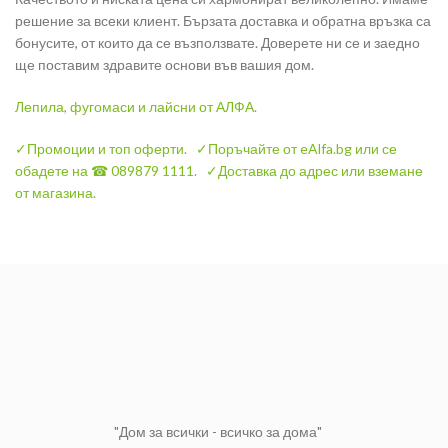
решение за всеки клиент. Бързата доставка и обратна връзка са
бонусите, от които да се възползвате. Доверете ни се и заедно
ще поставим здравите основи във вашия дом.
Лепила, фугомаси и лайсни
от АЛФА.
✓Промоции и топ оферти.
✓Поръчайте от eAlfa.bg или се
обадете на ☎ 089879 1111.
✓Доставка до адрес или вземане
от магазина.
"Дом за всички - всичко за дома"