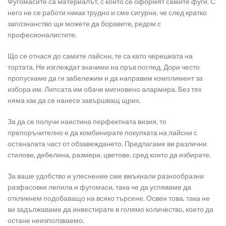
Фугомасите са материалът, с който се оформят самите фуги. С
него не се работи никак трудно и сме сигурни, че след кратко
запознанство ще можете да боравите, редом с
професионалистите.
Що се отнася до самите лайсни, те са като черешката на
тортата. Не изглеждат значими на пръв поглед. Дори често
пропускаме да ги забележим и да направим комплимент за
избора им. Липсата им обаче мигновено алармира. Без тях
няма как да се нанесе завършващ щрих.
За да се получи наистина перфектната визия, то
препоръчително е да комбинирате покупката на лайсни с
останалата част от обзавеждането. Предлагаме ви различни
стилове, дебелина, размери, цветове, сред които да избирате.
За ваше удобство и улеснение сме вмъкнали разнообразни
разфасовки лепила и фугомаси, така че да успяваме да
откликнем подобаващо на всяко търсене. Освен това, така не
ви задължаваме да инвестирате в голямо количество, което да
остане неизползваемо.