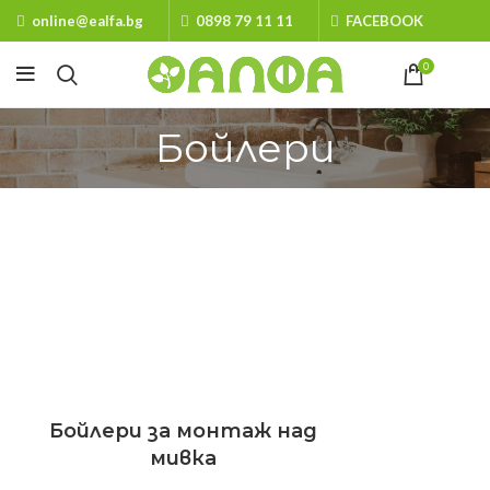
online@ealfa.bg
0898 79 11 11
FACEBOOK
0
Бойлери
Бойлери за монтаж над
мивка