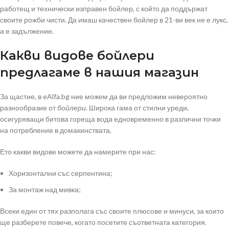
работещ и технически изправен бойлер, с който да поддържат
своите рожби чисти. Да имаш качествен бойлер в 21-ви век не е лукс,
а е задължение.
Какви видове бойлери
предлагаме в нашия магазин
За щастие, в eAlfa.bg ние можем да ви предложим невероятно
разнообразие от
бойлери
. Широка гама от стилни уреди,
осигуряващи битова гореща вода едновременно в различни точки
на потребление в домакинствата.
Ето какви видове можете да намерите при нас:
Хоризонтални със серпентина;
За монтаж над мивка;
Всеки един от тях разполага със своите плюсове и минуси, за които
ще разберете повече, когато посетите съответната категория.