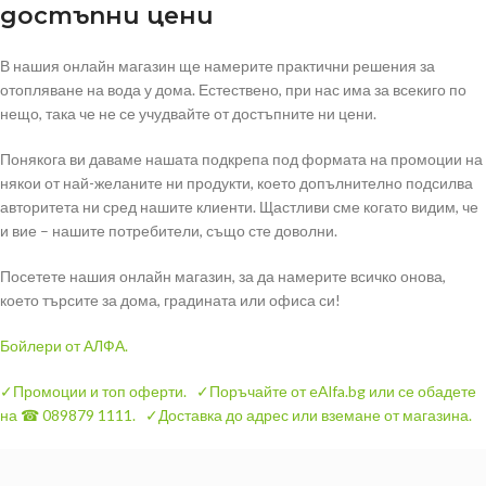
достъпни цени
В нашия онлайн магазин ще намерите практични решения за
отопляване на вода у дома. Естествено, при нас има за всекиго по
нещо, така че не се учудвайте от достъпните ни цени.
Понякога ви даваме нашата подкрепа под формата на промоции на
някои от най-желаните ни продукти, което допълнително подсилва
авторитета ни сред нашите клиенти. Щастливи сме когато видим, че
и вие – нашите потребители, също сте доволни.
Посетете нашия онлайн магазин, за да намерите всичко онова,
което търсите за дома, градината или офиса си!
Бойлери
от АЛФА.
✓Промоции и топ оферти.
✓Поръчайте от eAlfa.bg или се обадете
на ☎ 089879 1111.
✓Доставка до адрес или вземане от магазина.