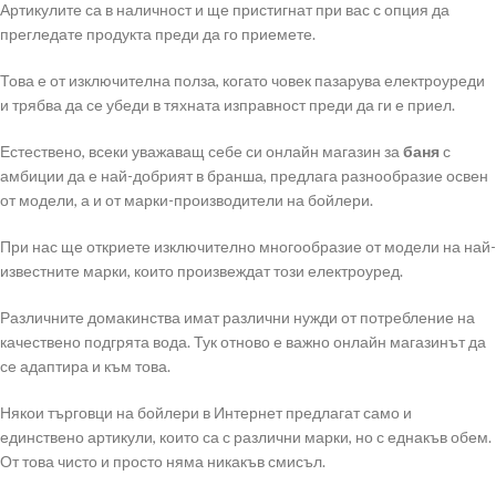
Артикулите са в наличност и ще пристигнат при вас с опция да
прегледате продукта преди да го приемете.
Това е от изключителна полза, когато човек пазарува електроуреди
и трябва да се убеди в тяхната изправност преди да ги е приел.
Естествено, всеки уважаващ себе си онлайн магазин за
баня
с
амбиции да е най-добрият в бранша, предлага разнообразие освен
от модели, а и от марки-производители на бойлери.
При нас ще откриете изключително многообразие от модели на най-
известните марки, които произвеждат този електроуред.
Различните домакинства имат различни нужди от потребление на
качествено подгрята вода. Тук отново е важно онлайн магазинът да
се адаптира и към това.
Някои търговци на бойлери в Интернет предлагат само и
единствено артикули, които са с различни марки, но с еднакъв обем.
От това чисто и просто няма никакъв смисъл.