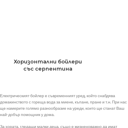
Хоризонтални бойлери
със серпентина
Електрическият бойлер е съвременният уред, който снабдява
домакинството с гореща вода за миене, къпане, пране и т.н. При нас
ще намерите голямо разнообразие на уреди, които ще станат Ваш
най-добър помощник у дома.
За хората, гледащи малки деца, също е жизненоважно да имат