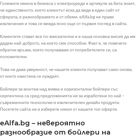
Големите имена в бизнеса с електроуреди и артикули за бита знаят,
че единственото, което клиентът иска да види в един сайт от
сферата, е разнообразието и от обеми. eAlfa.bg не прави
изключение и това се вижда ясно още от първия поглед в сайта.
Клиентите стават все по-взискателни и е наша основна мисия да им
дадем най-доброто, на което сме способни. Факт е, че повечето
обратни връзки, които получаваме от потребителите си, са
положителни.
Това ни дава увереност, че нашите клиенти получават само онова,
от което наистина се нуждаят.
Бойлери за монтаж над мивка и хоризонтални бойлери със
серпентина са сред предложенията ни за изработени по най –
съвременните технологии и изключителен дизайн продукти.
Посетете сайта ни и изберете някоя от нашите топ оферти.
eAlfa.bg – невероятно
разнообразие от бойлери на