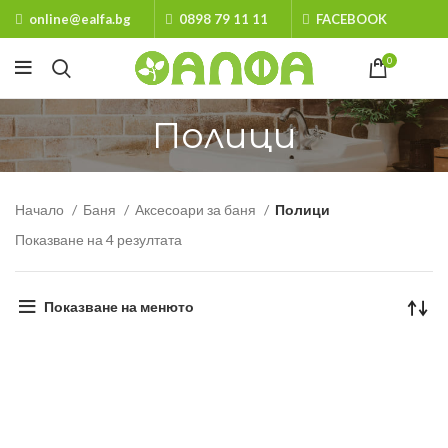
online@ealfa.bg
0898 79 11 11
FACEBOOK
0
Полици
Начало
Баня
Аксесоари за баня
Полици
Показване на 4 резултата
Показване на менюто