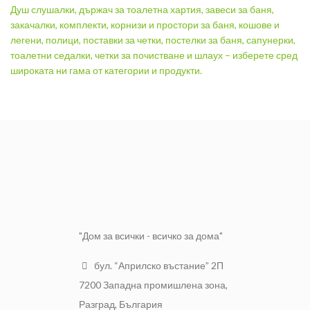
Душ слушалки, държач за тоалетна хартия, завеси за баня,
закачалки, комплекти, корнизи и простори за баня, кошове и
легени, полици, поставки за четки, постелки за баня, сапунерки,
тоалетни седалки, четки за почистване и шлаух – изберете сред
широката ни гама от категории и продукти.
"Дом за всички - всичко за дома"
бул. “Априлско въстание” 2П
7200 Западна промишлена зона,
Разград, България