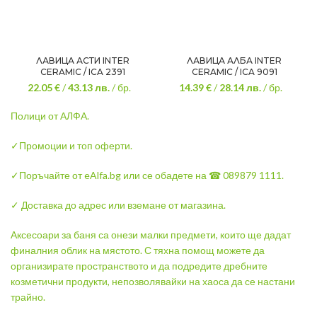
ЛАВИЦА АСТИ INTER
ЛАВИЦА АЛБА INTER
CERAMIC / ICA 2391
CERAMIC / ICA 9091
22.05 €
/
43.13
лв.
/ бр.
14.39 €
/
28.14
лв.
/ бр.
Полици от АЛФА.
✓Промоции и топ оферти.
✓Поръчайте от eAlfa.bg или се обадете на ☎ 089879 1111.
✓ Доставка до адрес или вземане от магазина.
Аксесоари за баня са онези малки предмети, които ще дадат
финалния облик на мястото. С тяхна помощ можете да
организирате пространството и да подредите дребните
козметични продукти, непозволявайки на хаоса да се настани
трайно.