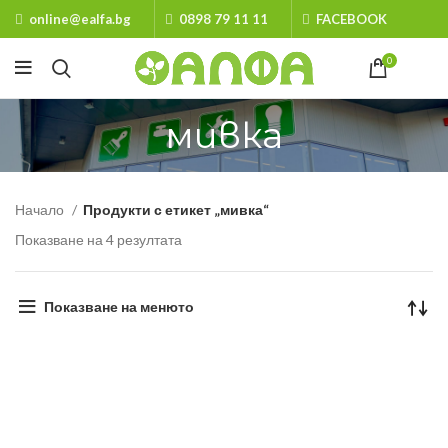
online@ealfa.bg
0898 79 11 11
FACEBOOK
0
мивка
Начало
Продукти с етикет „мивка“
Показване на 4 резултата
Показване на менюто