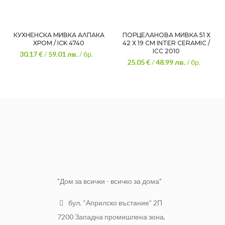
КУХНЕНСКА МИВКА АЛПАКА
ПОРЦЕЛАНОВА МИВКА 51 Х
ХРОМ / ICK 4740
42 Х 19 СМ INTER CERAMIC /
ICC 2010
30.17 €
/
59.01
лв.
/ бр.
25.05 €
/
48.99
лв.
/ бр.
"Дом за всички - всичко за дома"
бул. “Априлско въстание” 2П
7200 Западна промишлена зона,