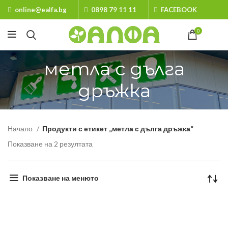
online@ealfa.bg
0898 79 11 11
FACEBOOK
0
метла с дълга
дръжка
Начало
Продукти с етикет „метла с дълга дръжка“
Показване на 2 резултата
Показване на менюто