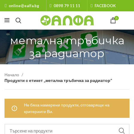
online@ealfa.bg
0898 79 11 11
FACEBOOK
0
метална тръбичка
за радиатор
Начало
Продукти с етикет „метална тръбичка за радиатор“
Не бяха намерени продукти, отговарящи на
критериите Ви.