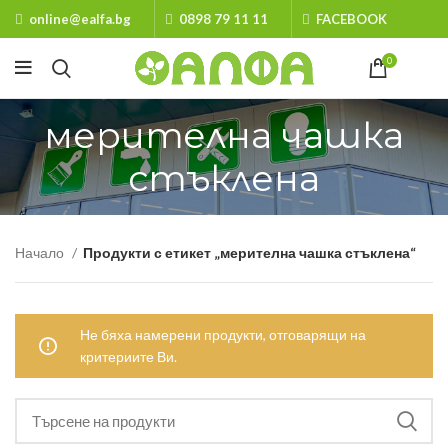
online@ealfa.bg
0898 79 11 11
FACEBOOK
0
мерителна чашка
стъклена
Начало
Продукти с етикет „мерителна чашка стъклена“
Не бяха намерени продукти, отговарящи на
критериите Ви.