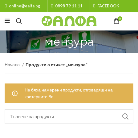
online@ealfa.bg
0898 79 11 11
FACEBOOK
0
мензура
Начало
Продукти с етикет „мензура“
Не бяха намерени продукти, отговарящи на
критериите Ви.