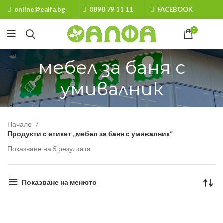
online@ealfa.bg
0898 79 11 11
FACEBOOK
0
мебел за баня с
умивалник
Начало
Продукти с етикет „мебел за баня с умивалник“
Показване на 5 резултата
Показване на менюто