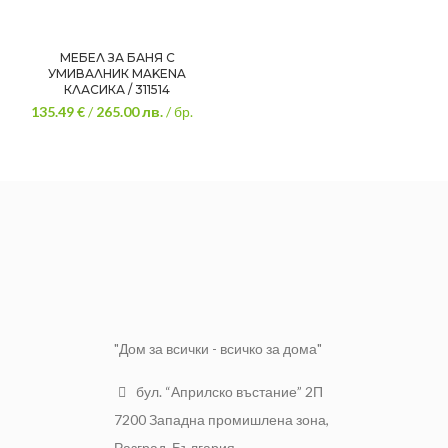
МЕБЕЛ ЗА БАНЯ С
УМИВАЛНИК MAKENA
КЛАСИКА / 311514
135.49 €
/
265.00
лв.
/ бр.
"Дом за всички - всичко за дома"
бул. “Априлско въстание” 2П
7200 Западна промишлена зона,
Разград, България