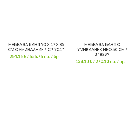
МЕБЕЛ ЗА БАНЯ 70 Х 47 Х 85
МЕБЕЛ ЗА БАНЯ С
СМ С УМИВАЛНИК / ICP 7047
УМИВАЛНИК НЕО 50 СМ /
348537
284.15 €
/
555.75
лв.
/ бр.
138.10 €
/
270.10
лв.
/ бр.