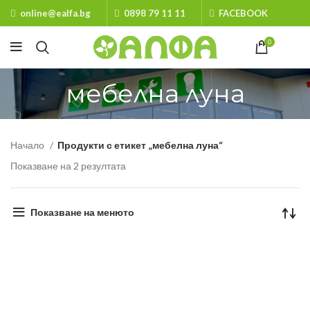
online@ealfa.bg
0898 79 11 11
FACEBOOK
0
мебелна луна
Начало
Продукти с етикет „мебелна луна“
Показване на 2 резултата
Показване на менюто