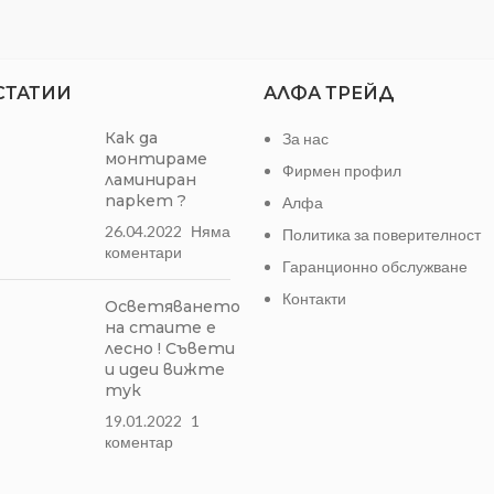
СТАТИИ
АЛФА ТРЕЙД
Как да
За нас
монтираме
Фирмен профил
ламиниран
паркет ?
Алфа
26.04.2022
Няма
Политика за поверителност
коментари
Гаранционно обслужване
Контакти
Осветяването
на стаите е
лесно ! Съвети
и идеи вижте
тук
19.01.2022
1
коментар