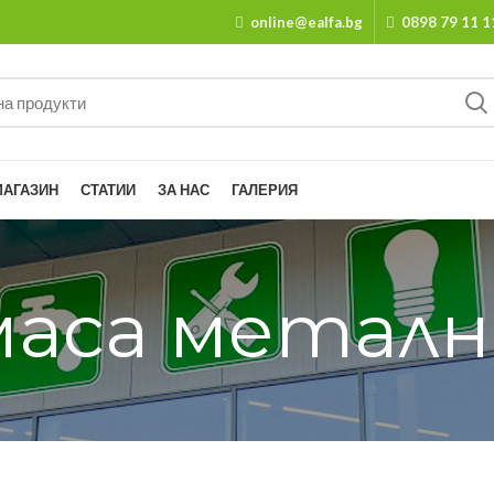
online@ealfa.bg
0898 79 11 1
МАГАЗИН
СТАТИИ
ЗА НАС
ГАЛЕРИЯ
маса металн