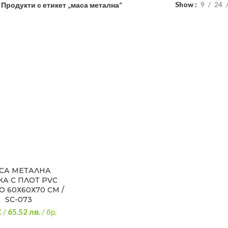
Show
9
24
Продукти с етикет „маса метална“
СА МЕТАЛНА
А С ПЛОТ PVC
О 60Х60Х70 СМ /
SC-073
€
/
65.52
лв.
/ бр.