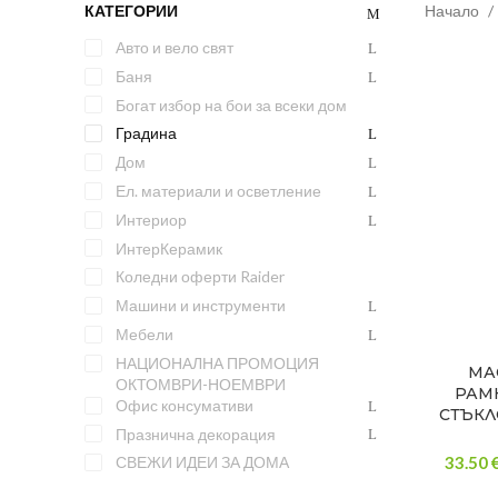
КАТЕГОРИИ
Начало
Авто и вело свят
Баня
Богат избор на бои за всеки дом
Градина
Дом
Ел. материали и осветление
Интериор
ИнтерКерамик
Коледни оферти Raider
Машини и инструменти
Мебели
НАЦИОНАЛНА ПРОМОЦИЯ
МА
ОКТОМВРИ-НОЕМВРИ
РАМК
Офис консумативи
СТЪКЛ
Празнична декорация
33.50 
СВЕЖИ ИДЕИ ЗА ДОМА
Сезонни предложения