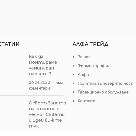
СТАТИИ
АЛФА ТРЕЙД
Как да
За нас
монтираме
Фирмен профил
ламиниран
паркет ?
Алфа
26.04.2022
Няма
Политика за поверителност
коментари
Гаранционно обслужване
Контакти
Осветяването
на стаите е
лесно ! Съвети
и идеи вижте
тук
19.01.2022
1