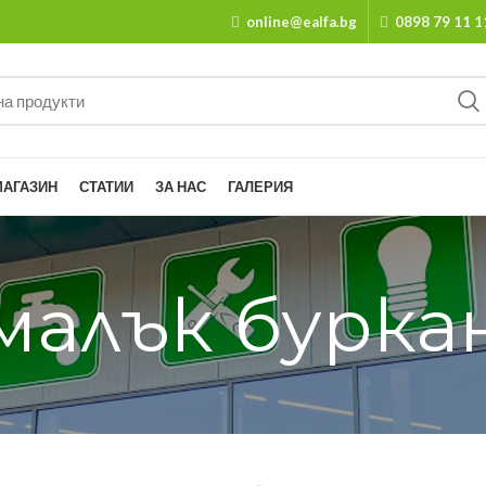
online@ealfa.bg
0898 79 11 1
МАГАЗИН
СТАТИИ
ЗА НАС
ГАЛЕРИЯ
малък бурка