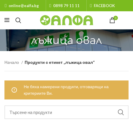
online@ealfa.bg
0898 79 11 11
FACEBOOK
0
лъжица овал
Начало
Продукти с етикет „лъжица овал“
Не бяха намерени продукти, отговарящи на
критериите Ви.