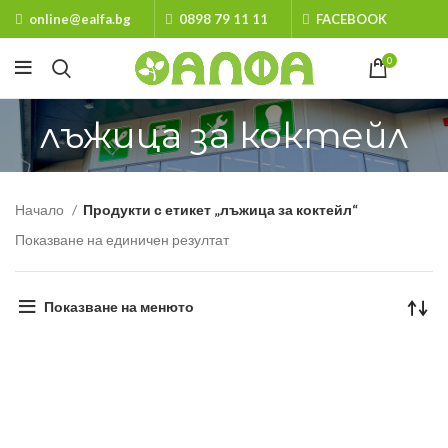
online@ealfa.bg
0898 79 11 11
FACEBOOK
0
лъжица за коктейл
Начало
Продукти с етикет „лъжица за коктейл“
Показване на единичен резултат
Показване на менюто