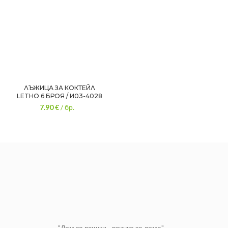
ЛЪЖИЦА ЗА КОКТЕЙЛ
LETHO 6 БРОЯ / И03-4028
7.90
€
/ бр.
"Дом за всички - всичко за дома"