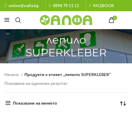
online@ealfa.bg
0898 79 11 11
FACEBOOK
0
лепило
SUPERKLEBER
Начало
Продукти с етикет „лепило SUPERKLEBER“
Показване на единичен резултат
Показване на менюто