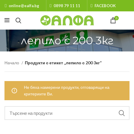
online@ealfa.bg
0898 79 11 11
FACEBOOK
0
лепило с 200 3кг
Начало
Продукти с етикет „лепило с 200 3кг“
Не бяха намерени продукти, отговарящи на
критериите Ви.