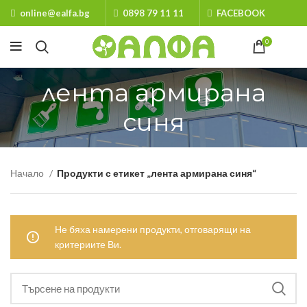
online@ealfa.bg
0898 79 11 11
FACEBOOK
0
лента армирана
синя
Начало
Продукти с етикет „лента армирана синя“
Не бяха намерени продукти, отговарящи на
критериите Ви.