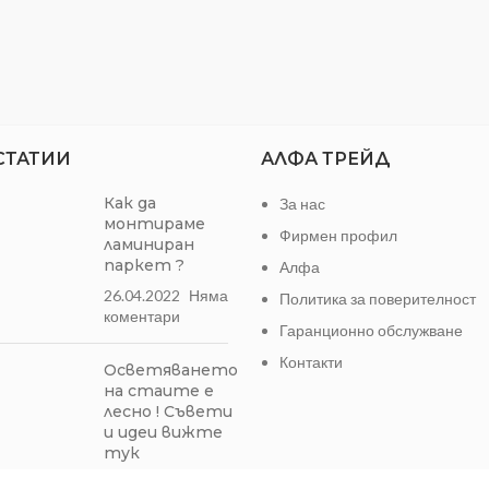
СТАТИИ
АЛФА ТРЕЙД
Как да
За нас
монтираме
Фирмен профил
ламиниран
паркет ?
Алфа
26.04.2022
Няма
Политика за поверителност
коментари
Гаранционно обслужване
Контакти
Осветяването
на стаите е
лесно ! Съвети
и идеи вижте
тук
19.01.2022
1