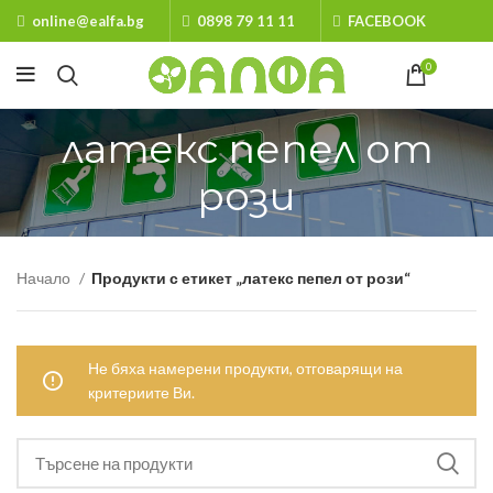
online@ealfa.bg
0898 79 11 11
FACEBOOK
0
латекс пепел от
рози
Начало
Продукти с етикет „латекс пепел от рози“
Не бяха намерени продукти, отговарящи на
критериите Ви.