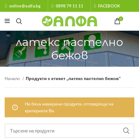
online@ealfa.bg
0898 79 11 11
FACEBOOK
0
латекс пастелно
бежов
Начало
Продукти с етикет „латекс пастелно бежов“
Не бяха намерени продукти, отговарящи на
критериите Ви.