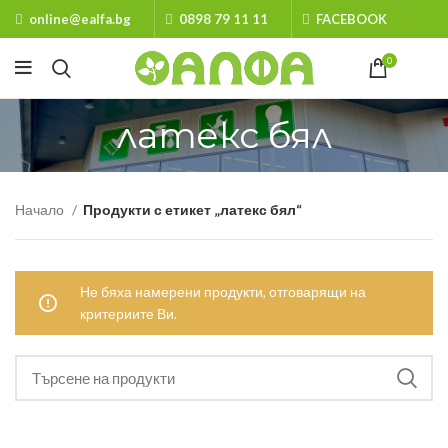
online@ealfa.bg
0898 79 11 11
FACEBOOK
0
латекс бял
Начало
Продукти с етикет „латекс бял“
Не бяха намерени продукти, отговарящи на
критериите Ви.