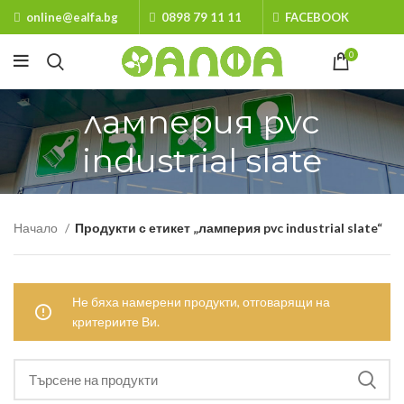
online@ealfa.bg
0898 79 11 11
FACEBOOK
0
ламперия pvc
industrial slate
Начало
Продукти с етикет „ламперия pvc industrial slate“
Не бяха намерени продукти, отговарящи на
критериите Ви.