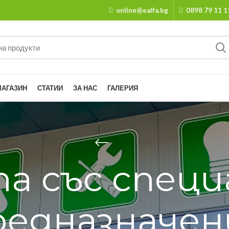
online@ealfa.bg
0898 79 11 1
МАГАЗИН
СТАТИИ
ЗА НАС
ГАЛЕРИЯ
па със специ
редназначен