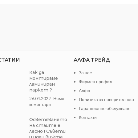
СТАТИИ
АЛФА ТРЕЙД
Как да
За нас
монтираме
Фирмен профил
ламиниран
паркет ?
Алфа
26.04.2022
Няма
Политика за поверителност
коментари
Гаранционно обслужване
Контакти
Осветяването
на стаите е
лесно ! Съвети
и идеи вижте