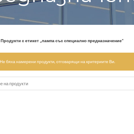
Продукти с етикет „лампа със специално предназначение“
Не бяха намерени продукти, отговарящи на критериите Ви.