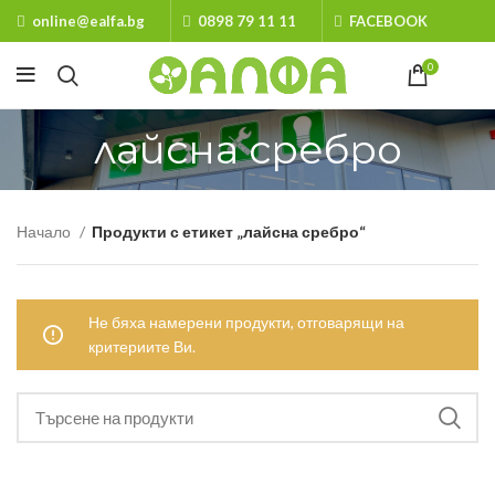
online@ealfa.bg
0898 79 11 11
FACEBOOK
0
лайсна сребро
Начало
Продукти с етикет „лайсна сребро“
Не бяха намерени продукти, отговарящи на
критериите Ви.