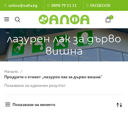
online@ealfa.bg
0898 79 11 11
FACEBOOK
0
лазурен лак за дърво
вишна
Начало
Продукти с етикет „лазурен лак за дърво вишна“
Показване на единичен резултат
Показване на менюто