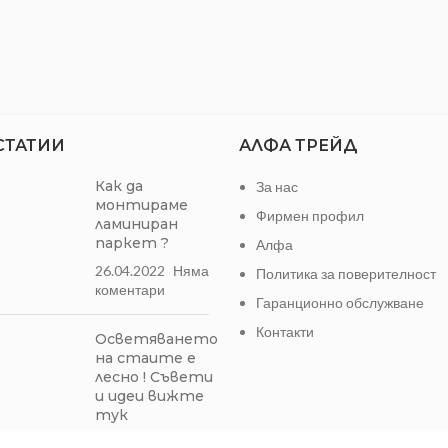
СТАТИИ
АЛФА ТРЕЙД
Как да
За нас
монтираме
Фирмен профил
ламиниран
паркет ?
Алфа
26.04.2022
Няма
Политика за поверителност
коментари
Гаранционно обслужване
Контакти
Осветяването
на стаите е
лесно ! Съвети
и идеи вижте
тук
19.01.2022
1