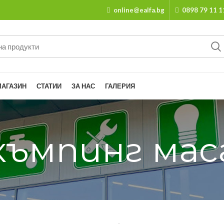
online@ealfa.bg
0898 79 11 1
МАГАЗИН
СТАТИИ
ЗА НАС
ГАЛЕРИЯ
къмпинг мас