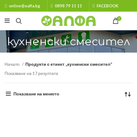
online@ealfa.bg
0898 79 11 11
FACEBOOK
0
кухненски смесител
Начало
Продукти с етикет „кухненски смесител“
Показване на 17 резултата
Показване на менюто