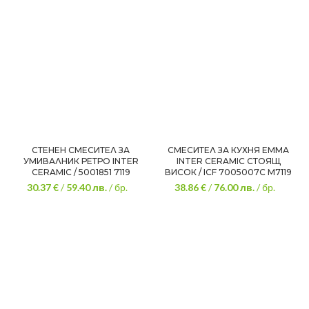
СТЕНЕН СМЕСИТЕЛ ЗА
СМЕСИТЕЛ ЗА КУХНЯ ЕММА
УМИВАЛНИК РЕТРО INTER
INTER CERAMIC СТОЯЩ
CERAMIC / 5001851 7119
ВИСОК / ICF 7005007C M7119
30.37 €
/
59.40
лв.
/ бр.
38.86 €
/
76.00
лв.
/ бр.