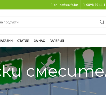
online@ealfa.bg
0898 79 11 1
МАГАЗИН
СТАТИИ
ЗА НАС
ГАЛЕРИЯ
ски смесите