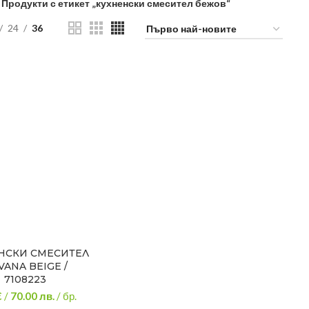
Продукти с етикет „кухненски смесител бежов“
24
36
НСКИ СМЕСИТЕЛ
VANA BEIGE /
7108223
€
/
70.00
лв.
/ бр.