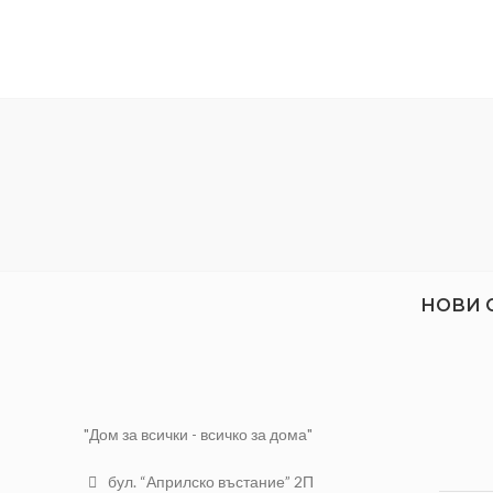
НОВИ 
"Дом за всички - всичко за дома"
бул. “Априлско въстание” 2П