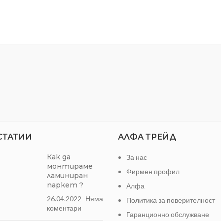
СТАТИИ
АЛФА ТРЕЙД
Как да
За нас
монтираме
Фирмен профил
ламиниран
паркет ?
Алфа
26.04.2022
Няма
Политика за поверителност
коментари
Гаранционно обслужване