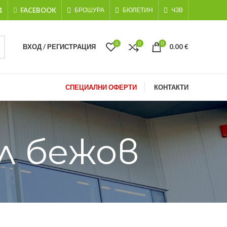
1
FACEBOOK
БРОШУРА
БЮЛЕТИН
ЧЗВ
0
0
0
ВХОД / РЕГИСТРАЦИЯ
0.00
€
СПЕЦИАЛНИ ОФЕРТИ
КОНТАКТИ
л бежов