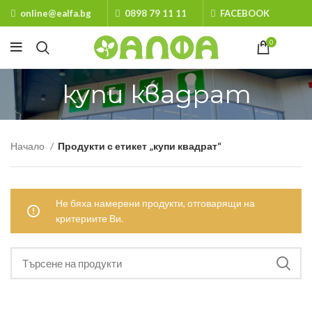
online@ealfa.bg
0898 79 11 11
FACEBOOK
0
купи квадрат
Начало
Продукти с етикет „купи квадрат“
Не бяха намерени продукти, отговарящи на
критериите Ви.